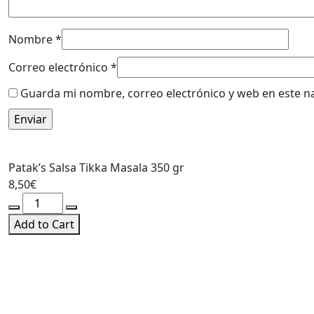
Nombre
*
Correo electrónico
*
Guarda mi nombre, correo electrónico y web en este n
Patak’s Salsa Tikka Masala 350 gr
8,50
€
Patak's
Salsa
Add to Cart
Tikka
Masala
350
gr
cantidad