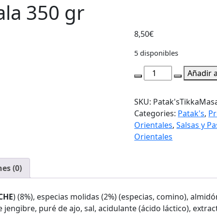
ala 350 gr
8,50
€
5 disponibles
Patak's
Añadir a
Salsa
Tikka
SKU:
Patak'sTikkaMas
Masala
Categories:
Patak's
,
Pr
350
Orientales
,
Salsas y Pa
gr
Orientales
cantidad
es (0)
CHE
) (8%), especias molidas (2%) (especias, comino), almid
jengibre, puré de ajo, sal, acidulante (ácido láctico), extrac