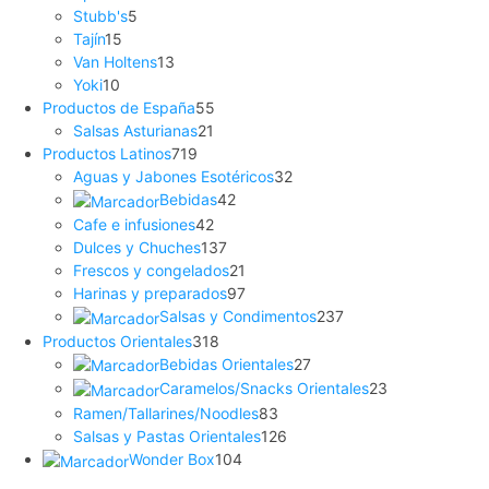
Stubb's
5
Tajín
15
Van Holtens
13
Yoki
10
Productos de España
55
Salsas Asturianas
21
Productos Latinos
719
Aguas y Jabones Esotéricos
32
Bebidas
42
Cafe e infusiones
42
Dulces y Chuches
137
Frescos y congelados
21
Harinas y preparados
97
Salsas y Condimentos
237
Productos Orientales
318
Bebidas Orientales
27
Caramelos/Snacks Orientales
23
Ramen/Tallarines/Noodles
83
Salsas y Pastas Orientales
126
Wonder Box
104