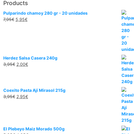
Products
Pulparindo chamoy 280 gr - 20 unidades
7,95
€
5,95
€
Herdez Salsa Casera 240g
3,95
€
2,00
€
Coexito Pasta Ají Mirasol 215g
3,95
€
2,95
€
El Plebeyo Maiz Morado 500g