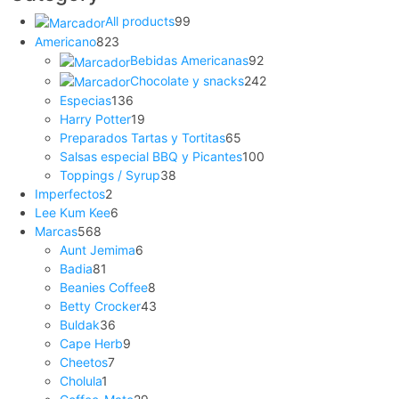
All products
99
Americano
823
Bebidas Americanas
92
Chocolate y snacks
242
Especias
136
Harry Potter
19
Preparados Tartas y Tortitas
65
Salsas especial BBQ y Picantes
100
Toppings / Syrup
38
Imperfectos
2
Lee Kum Kee
6
Marcas
568
Aunt Jemima
6
Badia
81
Beanies Coffee
8
Betty Crocker
43
Buldak
36
Cape Herb
9
Cheetos
7
Cholula
1