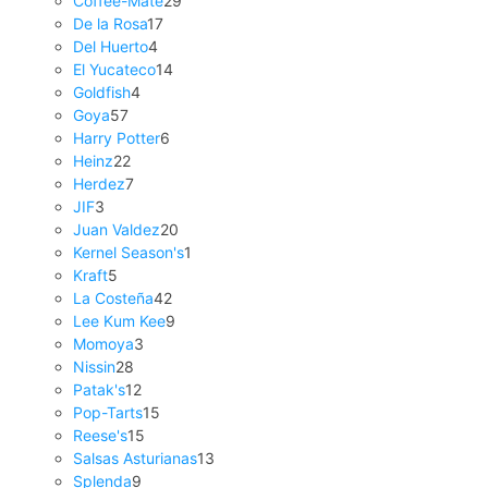
Coffee-Mate
29
De la Rosa
17
Del Huerto
4
El Yucateco
14
Goldfish
4
Goya
57
Harry Potter
6
Heinz
22
Herdez
7
JIF
3
Juan Valdez
20
Kernel Season's
1
Kraft
5
La Costeña
42
Lee Kum Kee
9
Momoya
3
Nissin
28
Patak's
12
Pop-Tarts
15
Reese's
15
Salsas Asturianas
13
Splenda
9