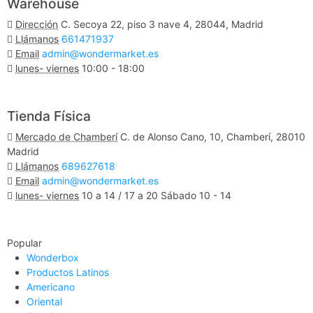
Warehouse
Dirección
C. Secoya 22, piso 3 nave 4, 28044, Madrid
Llámanos
661471937
Email
admin@wondermarket.es
lunes- viernes
10:00 - 18:00
Ver Mapa
Tienda Física
Mercado de Chamberí
C. de Alonso Cano, 10, Chamberí, 28010
Madrid
Llámanos
689627618
Email
admin@wondermarket.es
lunes- viernes
10 a 14 / 17 a 20 Sábado 10 - 14
Ver Mapa
Popular
Wonderbox
Productos Latinos
Americano
Oriental