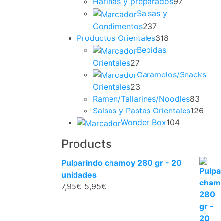
Harinas y preparados
97
Salsas y
Condimentos
237
Productos Orientales
318
Bebidas
Orientales
27
Caramelos/Snacks
Orientales
23
Ramen/Tallarines/Noodles
83
Salsas y Pastas Orientales
126
Wonder Box
104
Products
Pulparindo chamoy 280 gr - 20
unidades
7,95
€
5,95
€