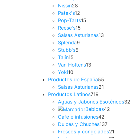
Nissin
28
Patak's
12
Pop-Tarts
15
Reese's
15
Salsas Asturianas
13
Splenda
9
Stubb's
5
Tajín
15
Van Holtens
13
Yoki
10
Productos de España
55
Salsas Asturianas
21
Productos Latinos
719
Aguas y Jabones Esotéricos
32
Bebidas
42
Cafe e infusiones
42
Dulces y Chuches
137
Frescos y congelados
21