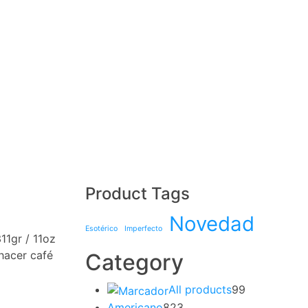
Product Tags
Novedad
Esotérico
Imperfecto
11gr / 11oz
hacer café
Category
All products
99
Americano
823