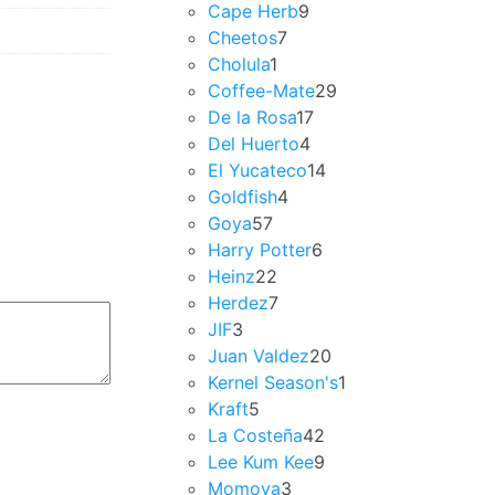
Cape Herb
9
Cheetos
7
Cholula
1
Coffee-Mate
29
De la Rosa
17
Del Huerto
4
El Yucateco
14
Goldfish
4
Goya
57
Harry Potter
6
Heinz
22
Herdez
7
JIF
3
Juan Valdez
20
Kernel Season's
1
Kraft
5
La Costeña
42
Lee Kum Kee
9
Momoya
3