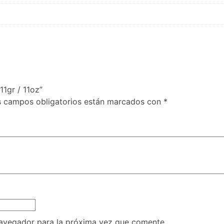
11gr / 11oz”
s campos obligatorios están marcados con
*
navegador para la próxima vez que comente.