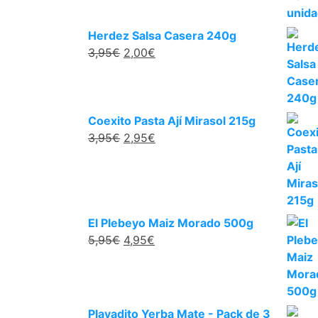
Herdez Salsa Casera 240g
3,95
€
2,00
€
Coexito Pasta Ají Mirasol 215g
3,95
€
2,95
€
El Plebeyo Maiz Morado 500g
5,95
€
4,95
€
Playadito Yerba Mate - Pack de 3