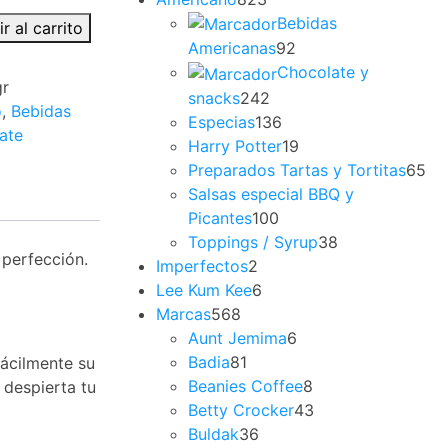
Bebidas
r al carrito
Americanas
92
Chocolate y
gr
snacks
242
o
,
Bebidas
Especias
136
ate
Harry Potter
19
Preparados Tartas y Tortitas
65
Salsas especial BBQ y
Picantes
100
Toppings / Syrup
38
 perfección.
Imperfectos
2
Lee Kum Kee
6
Marcas
568
Aunt Jemima
6
Badia
81
fácilmente su
Beanies Coffee
8
 despierta tu
Betty Crocker
43
Buldak
36