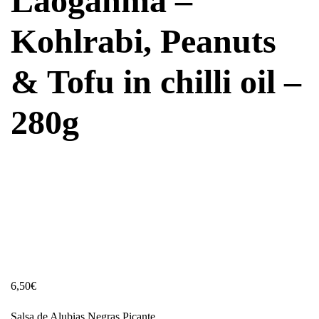
Laoganma –
Kohlrabi, Peanuts
& Tofu in chilli oil –
280g
6,50
€
Salsa de Alubias Negras Picante