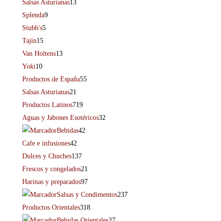
Salsas Asturianas
13
Splenda
9
Stubb's
5
Tajín
15
Van Holtens
13
Yoki
10
Productos de España
55
Salsas Asturianas
21
Productos Latinos
719
Aguas y Jabones Esotéricos
32
Bebidas
42
Cafe e infusiones
42
Dulces y Chuches
137
Frescos y congelados
21
Harinas y preparados
97
Salsas y Condimentos
237
Productos Orientales
318
Bebidas Orientales
27