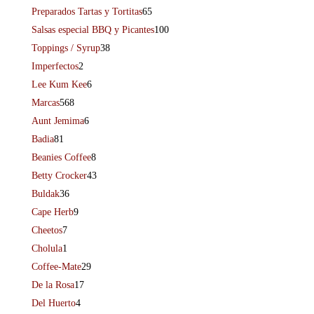
Preparados Tartas y Tortitas
65
Salsas especial BBQ y Picantes
100
Toppings / Syrup
38
Imperfectos
2
Lee Kum Kee
6
Marcas
568
Aunt Jemima
6
Badia
81
Beanies Coffee
8
Betty Crocker
43
Buldak
36
Cape Herb
9
Cheetos
7
Cholula
1
Coffee-Mate
29
De la Rosa
17
Del Huerto
4