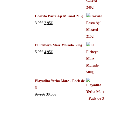
Coexito Pasta Ají Mirasol 215g
3,95
€
2,95
€
El Plebeyo Maiz Morado 500g
5,95
€
4,95
€
Playadito Yerba Mate - Pack de
3
35,95
€
30,50
€