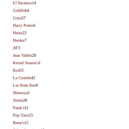
El Yucateco
14
Goldfish
4
Goya
57
Harry Potter
6
Heinz
22
Herdez
7
JIF
3
Juan Valdez
20
Kernel Season's
1
Kraft
5
La Costeña
42
Lee Kum Kee
9
Momoya
3
Nissin
28
Patak's
12
Pop-Tarts
15
Reese's
15