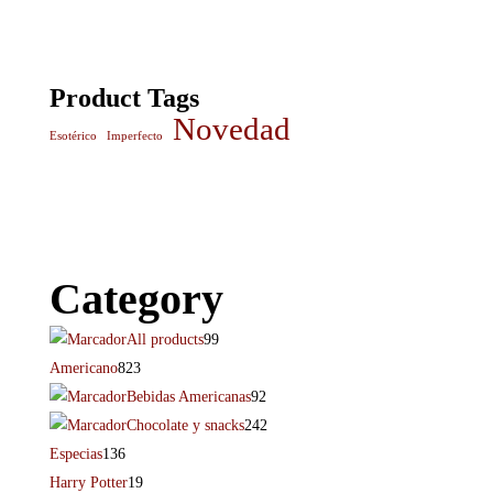
Product Tags
Novedad
Esotérico
Imperfecto
Category
All products
99
Americano
823
Bebidas Americanas
92
Chocolate y snacks
242
Especias
136
Harry Potter
19