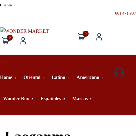
Cuenta
661 471 937
0
0
Home
Oriental
Latino
Americano
661
471
937
Wonder Box
Españoles
Marcas