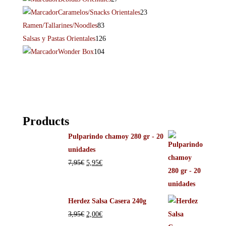
Caramelos/Snacks Orientales
23
Ramen/Tallarines/Noodles
83
Salsas y Pastas Orientales
126
Wonder Box
104
Products
Pulparindo chamoy 280 gr - 20
unidades
7,95
€
5,95
€
Herdez Salsa Casera 240g
3,95
€
2,00
€