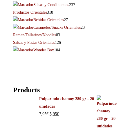
Salsas y Condimentos
237
Productos Orientales
318
Bebidas Orientales
27
Caramelos/Snacks Orientales
23
Ramen/Tallarines/Noodles
83
Salsas y Pastas Orientales
126
Wonder Box
104
Products
Pulparindo chamoy 280 gr - 20
unidades
7,95
€
5,95
€