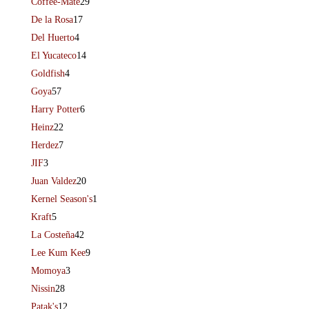
Coffee-Mate
29
De la Rosa
17
Del Huerto
4
El Yucateco
14
Goldfish
4
Goya
57
Harry Potter
6
Heinz
22
Herdez
7
JIF
3
Juan Valdez
20
Kernel Season's
1
Kraft
5
La Costeña
42
Lee Kum Kee
9
Momoya
3
Nissin
28
Patak's
12