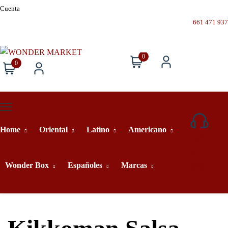
Cuenta
661 471 937
0
0
Home
Oriental
Latino
Americano
661
471
937
Wonder Box
Españoles
Marcas