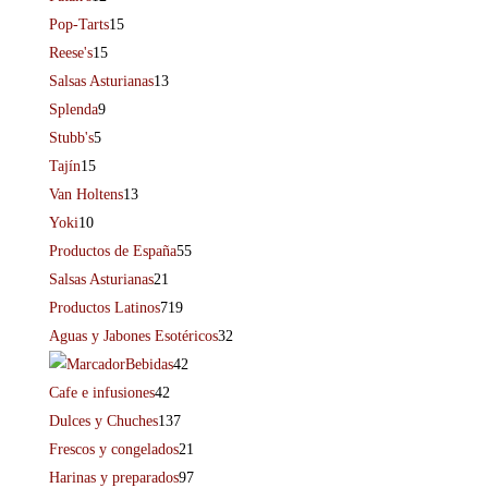
Pop-Tarts
15
Reese's
15
Salsas Asturianas
13
Splenda
9
Stubb's
5
Tajín
15
Van Holtens
13
Yoki
10
Productos de España
55
Salsas Asturianas
21
Productos Latinos
719
Aguas y Jabones Esotéricos
32
Bebidas
42
Cafe e infusiones
42
Dulces y Chuches
137
Frescos y congelados
21
Harinas y preparados
97