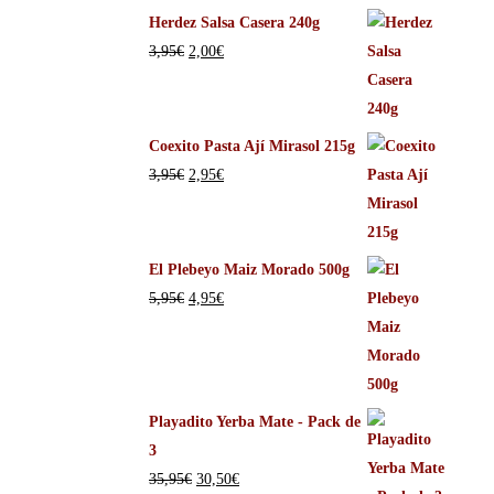
Herdez Salsa Casera 240g
3,95
€
2,00
€
Coexito Pasta Ají Mirasol 215g
3,95
€
2,95
€
El Plebeyo Maiz Morado 500g
5,95
€
4,95
€
Playadito Yerba Mate - Pack de
3
35,95
€
30,50
€