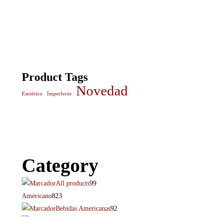
Product Tags
Novedad
Esotérico
Imperfecto
Category
All products
99
Americano
823
Bebidas Americanas
92