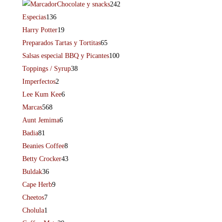
Chocolate y snacks
242
Especias
136
Harry Potter
19
Preparados Tartas y Tortitas
65
Salsas especial BBQ y Picantes
100
Toppings / Syrup
38
Imperfectos
2
Lee Kum Kee
6
Marcas
568
Aunt Jemima
6
Badia
81
Beanies Coffee
8
Betty Crocker
43
Buldak
36
Cape Herb
9
Cheetos
7
Cholula
1