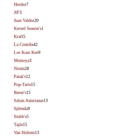
Herdez
7
JIF
3
Juan Valdez
20
Kernel Season's
1
Kraft
5
La Costeña
42
Lee Kum Kee
9
Momoya
3
Nissin
28
Patak's
12
Pop-Tarts
15
Reese's
15
Salsas Asturianas
13
Splenda
9
Stubb's
5
Tajín
15
Van Holtens
13