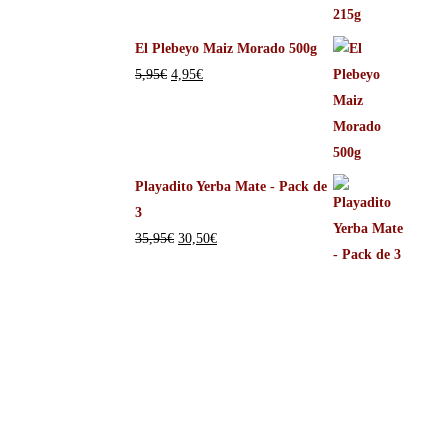
El Plebeyo Maiz Morado 500g
5,95
€
4,95
€
Playadito Yerba Mate - Pack de
3
35,95
€
30,50
€