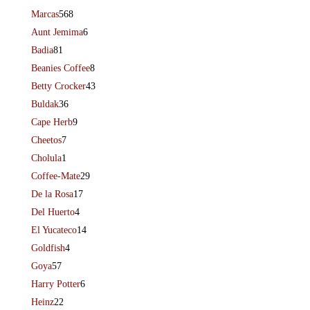
Marcas
568
Aunt Jemima
6
Badia
81
Beanies Coffee
8
Betty Crocker
43
Buldak
36
Cape Herb
9
Cheetos
7
Cholula
1
Coffee-Mate
29
De la Rosa
17
Del Huerto
4
El Yucateco
14
Goldfish
4
Goya
57
Harry Potter
6
Heinz
22