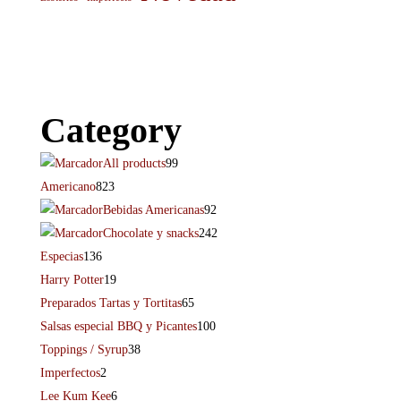
Category
All products
99
Americano
823
Bebidas Americanas
92
Chocolate y snacks
242
Especias
136
Harry Potter
19
Preparados Tartas y Tortitas
65
Salsas especial BBQ y Picantes
100
Toppings / Syrup
38
Imperfectos
2
Lee Kum Kee
6