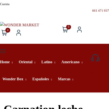
Cuenta
661 471 937
0
0
Home
Oriental
Latino
Americano
661
471
937
Wonder Box
Españoles
Marcas