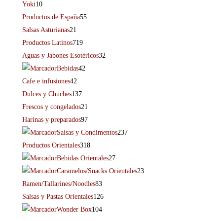
Yoki
10
Productos de España
55
Salsas Asturianas
21
Productos Latinos
719
Aguas y Jabones Esotéricos
32
Bebidas
42
Cafe e infusiones
42
Dulces y Chuches
137
Frescos y congelados
21
Harinas y preparados
97
Salsas y Condimentos
237
Productos Orientales
318
Bebidas Orientales
27
Caramelos/Snacks Orientales
23
Ramen/Tallarines/Noodles
83
Salsas y Pastas Orientales
126
Wonder Box
104