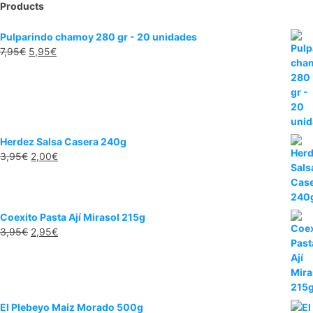
Products
Pulparindo chamoy 280 gr - 20 unidades
El
El
7,95
€
5,95
€
precio
precio
original
actual
era:
es:
7,95€.
5,95€.
Herdez Salsa Casera 240g
El
El
3,95
€
2,00
€
precio
precio
original
actual
era:
es:
3,95€.
2,00€.
Coexito Pasta Ají Mirasol 215g
El
El
3,95
€
2,95
€
precio
precio
original
actual
era:
es:
3,95€.
2,95€.
El Plebeyo Maiz Morado 500g