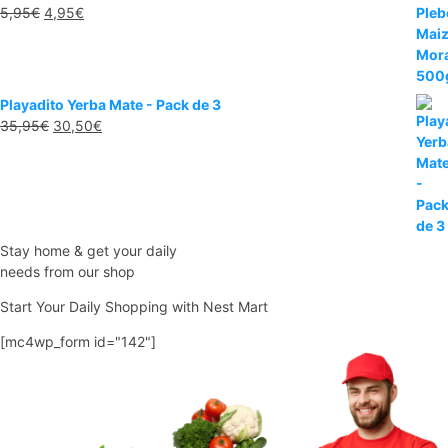
El
El
5,95
€
4,95
€
precio
precio
original
actual
era:
es:
5,95€.
4,95€.
Playadito Yerba Mate - Pack de 3
El
El
35,95
€
30,50
€
precio
precio
original
actual
era:
es:
35,95€.
30,50€.
Stay home & get your daily
needs from our shop
Start Your Daily Shopping with
Nest Mart
[mc4wp_form id="142"]