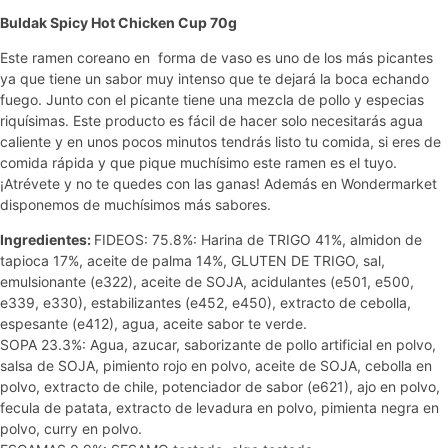
Buldak Spicy Hot Chicken Cup 70g
Este ramen coreano en forma de vaso es uno de los más picantes
ya que tiene un sabor muy intenso que te dejará la boca echando
fuego. Junto con el picante tiene una mezcla de pollo y especias
riquísimas. Este producto es fácil de hacer solo necesitarás agua
caliente y en unos pocos minutos tendrás listo tu comida, si eres de
comida rápida y que pique muchísimo este ramen es el tuyo.
¡Atrévete y no te quedes con las ganas! Además en Wondermarket
disponemos de muchísimos más sabores.
Ingredientes:
FIDEOS: 75.8%: Harina de TRIGO 41%, almidon de
tapioca 17%, aceite de palma 14%, GLUTEN DE TRIGO, sal,
emulsionante (e322), aceite de SOJA, acidulantes (e501, e500,
e339, e330), estabilizantes (e452, e450), extracto de cebolla,
espesante (e412), agua, aceite sabor te verde.
SOPA 23.3%: Agua, azucar, saborizante de pollo artificial en polvo,
salsa de SOJA, pimiento rojo en polvo, aceite de SOJA, cebolla en
polvo, extracto de chile, potenciador de sabor (e621), ajo en polvo,
fecula de patata, extracto de levadura en polvo, pimienta negra en
polvo, curry en polvo.