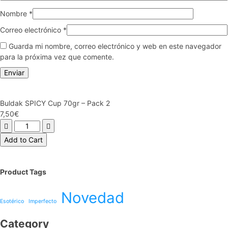
Nombre
*
Correo electrónico
*
Guarda mi nombre, correo electrónico y web en este navegador
para la próxima vez que comente.
Buldak SPICY Cup 70gr – Pack 2
7,50
€
Buldak
SPICY
Add to Cart
Cup
70gr
-
Product Tags
Pack
2
Novedad
cantidad
Esotérico
Imperfecto
Category