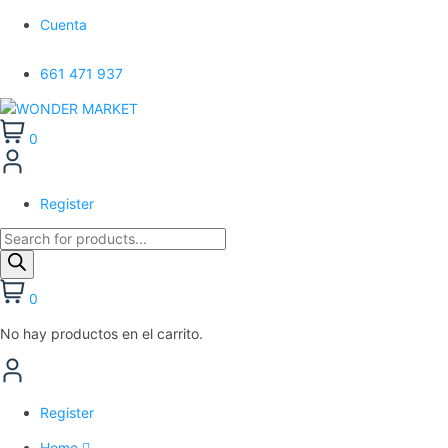
Cuenta
661 471 937
0
Register
Búsqueda
de
productos
0
No hay productos en el carrito.
Register
Home