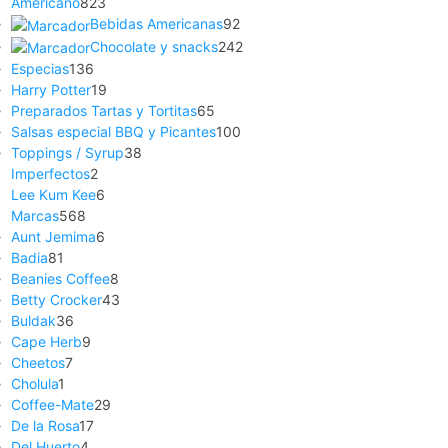
Americano
823
Bebidas Americanas
92
Chocolate y snacks
242
Especias
136
Harry Potter
19
Preparados Tartas y Tortitas
65
Salsas especial BBQ y Picantes
100
Toppings / Syrup
38
Imperfectos
2
Lee Kum Kee
6
Marcas
568
Aunt Jemima
6
Badia
81
Beanies Coffee
8
Betty Crocker
43
Buldak
36
Cape Herb
9
Cheetos
7
Cholula
1
Coffee-Mate
29
De la Rosa
17
Del Huerto
4