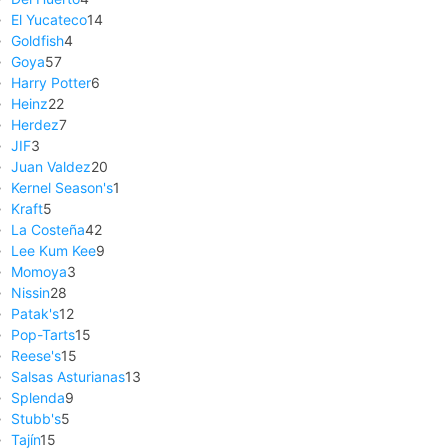
El Yucateco
14
Goldfish
4
Goya
57
Harry Potter
6
Heinz
22
Herdez
7
JIF
3
Juan Valdez
20
Kernel Season's
1
Kraft
5
La Costeña
42
Lee Kum Kee
9
Momoya
3
Nissin
28
Patak's
12
Pop-Tarts
15
Reese's
15
Salsas Asturianas
13
Splenda
9
Stubb's
5
Tajín
15