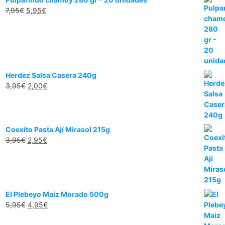
7,95
€
5,95
€
Herdez Salsa Casera 240g
3,95
€
2,00
€
Coexito Pasta Ají Mirasol 215g
3,95
€
2,95
€
El Plebeyo Maiz Morado 500g
5,95
€
4,95
€