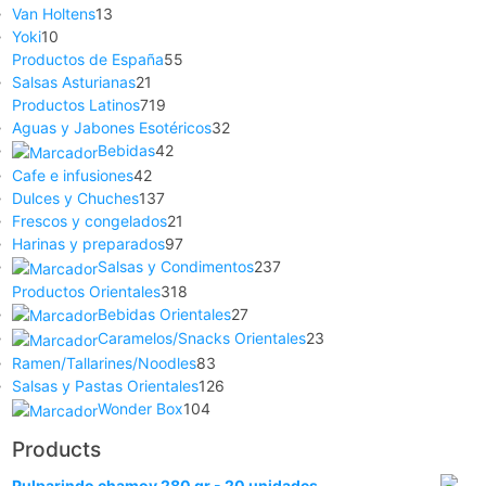
Van Holtens
13
Yoki
10
Productos de España
55
Salsas Asturianas
21
Productos Latinos
719
Aguas y Jabones Esotéricos
32
Bebidas
42
Cafe e infusiones
42
Dulces y Chuches
137
Frescos y congelados
21
Harinas y preparados
97
Salsas y Condimentos
237
Productos Orientales
318
Bebidas Orientales
27
Caramelos/Snacks Orientales
23
Ramen/Tallarines/Noodles
83
Salsas y Pastas Orientales
126
Wonder Box
104
Products
Pulparindo chamoy 280 gr - 20 unidades