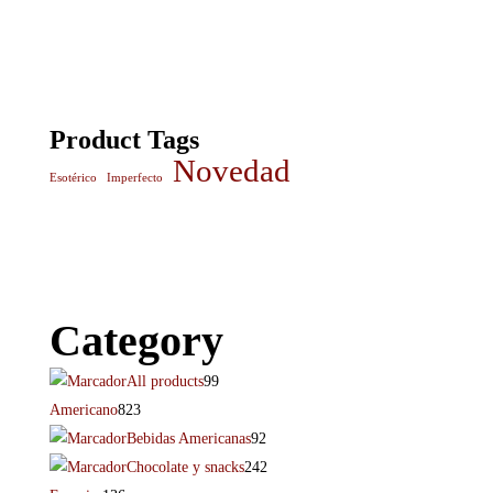
Product Tags
Novedad
Esotérico
Imperfecto
Category
All products
99
Americano
823
Bebidas Americanas
92
Chocolate y snacks
242