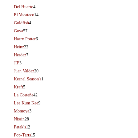
Del Huerto
4
El Yucateco
14
Goldfish
4
Goya
57
Harry Potter
6
Heinz
22
Herdez
7
JIF
3
Juan Valdez
20
Kernel Season's
1
Kraft
5
La Costeña
42
Lee Kum Kee
9
Momoya
3
Nissin
28
Patak's
12
Pop-Tarts
15