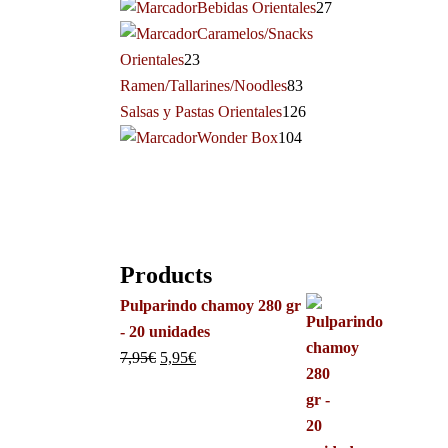
Bebidas Orientales
27
Caramelos/Snacks
Orientales
23
Ramen/Tallarines/Noodles
83
Salsas y Pastas Orientales
126
Wonder Box
104
Products
Pulparindo chamoy 280 gr
- 20 unidades
7,95
€
5,95
€