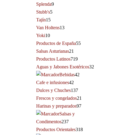
Splenda
9
Stubb's
5
Tajín
15
Van Holtens
13
Yoki
10
Productos de España
55
Salsas Asturianas
21
Productos Latinos
719
Aguas y Jabones Esotéricos
32
Bebidas
42
Cafe e infusiones
42
Dulces y Chuches
137
Frescos y congelados
21
Harinas y preparados
97
Salsas y
Condimentos
237
Productos Orientales
318