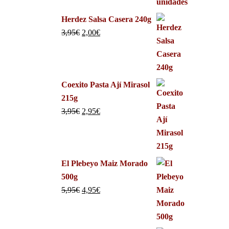
Herdez Salsa Casera 240g
3,95
€
2,00
€
Coexito Pasta Ají Mirasol
215g
3,95
€
2,95
€
El Plebeyo Maiz Morado
500g
5,95
€
4,95
€