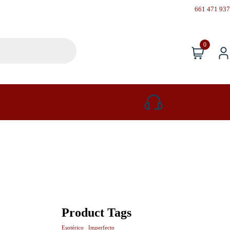
661 471 937
0
661 471 937
Product Tags
Esotérico
Imperfecto