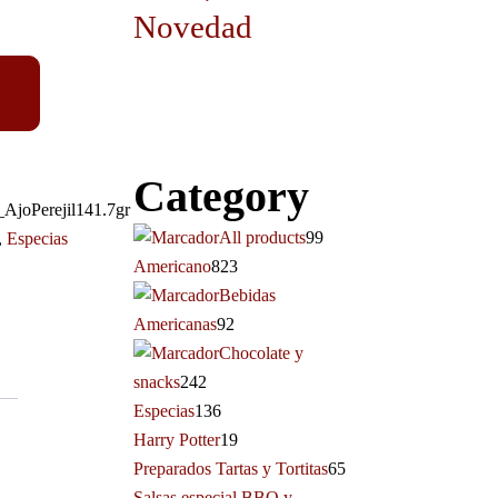
Novedad
Category
AjoPerejil141.7gr
All products
99
,
Especias
Americano
823
Bebidas
Americanas
92
Chocolate y
snacks
242
Especias
136
Harry Potter
19
Preparados Tartas y Tortitas
65
Salsas especial BBQ y