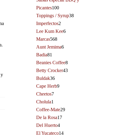
Picantes
100
Toppings / Syrup
38
una
Imperfectos
2
Lee Kum Kee
6
Marcas
568
a.
Aunt Jemima
6
Badia
81
Beanies Coffee
8
Betty Crocker
43
 y
Buldak
36
Cape Herb
9
Cheetos
7
Cholula
1
Coffee-Mate
29
De la Rosa
17
Del Huerto
4
El Yucateco
14