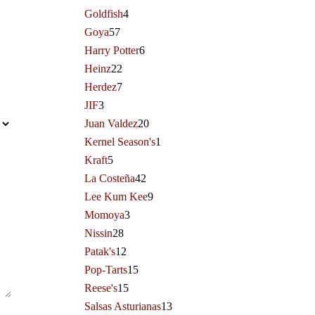
Goldfish
4
Goya
57
Harry Potter
6
Heinz
22
Herdez
7
JIF
3
Juan Valdez
20
Kernel Season's
1
Kraft
5
La Costeña
42
Lee Kum Kee
9
Momoya
3
Nissin
28
Patak's
12
Pop-Tarts
15
Reese's
15
Salsas Asturianas
13