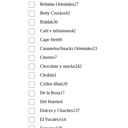
Bebidas Orientales
27
Betty Crocker
43
Buldak
36
Cafe e infusiones
42
Cape Herb
9
Caramelos/Snacks Orientales
23
Cheetos
7
Chocolate y snacks
242
Cholula
1
Coffee-Mate
29
De la Rosa
17
Del Huerto
4
Dulces y Chuches
137
El Yucateco
14