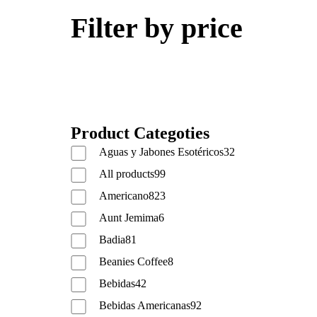
Filter by price
Product Categoties
Aguas y Jabones Esotéricos
32
All products
99
Americano
823
Aunt Jemima
6
Badia
81
Beanies Coffee
8
Bebidas
42
Bebidas Americanas
92