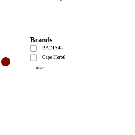
Brands
BADIA
48
Cape Herb
8
Reset