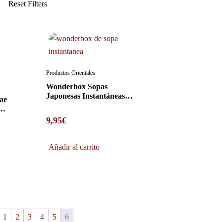
Productos Orientales
Wonderbox Sopas
Japonesas Instantáneas
ae
de Miso
os
9,95
€
Añadir al carrito
1
2
3
4
5
6