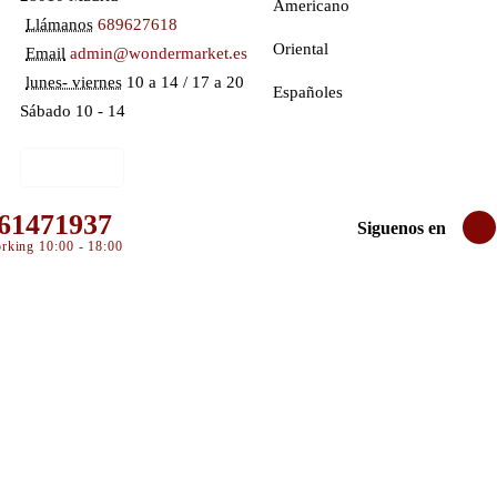
Americano
Llámanos
689627618
Oriental
Email
admin@wondermarket.es
lunes- viernes
10 a 14 / 17 a 20
Españoles
Sábado 10 - 14
Ver Mapa
61471937
Siguenos en
rking 10:00 - 18:00